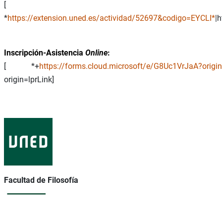
[
*
https://extension.uned.es/actividad/52697&codigo=EYCLI*
|
Inscripción-Asistencia
Online
:
[ *+
https://forms.cloud.microsoft/e/G8Uc1VrJaA?origin
origin=lprLink]
Facultad de Filosofía