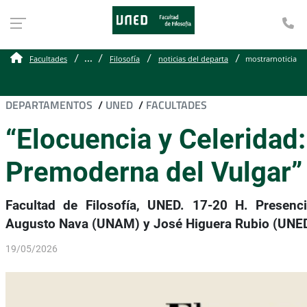
Te
...
Facultades
Filosofía
noticias del departa
mostrarnoticia
DEPARTAMENTOS
/
UNED
/
FACULTADES
“Elocuencia y Celeridad:
Premoderna del Vulgar”
Facultad de Filosofía, UNED. 17-20 H. Presenci
Augusto Nava (UNAM) y José Higuera Rubio (UNED
19/05/2026