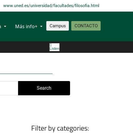
www.uned.es/universidad/facultades/filosofia.html
n
Más info+
Campus
CONTACTO
Listen
Search
Filter by categories: