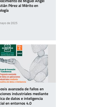
ocimiento de Miguel Ángel
tián Pérez al Mérito en
logía
mayo de 2025
osis avanzada de fallos en
aciones industriales mediante
tica de datos e inteligencia
icial en entornos 4.0