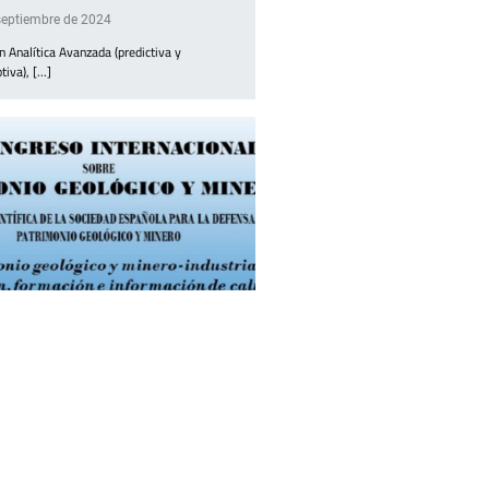
septiembre de 2024
n Analítica Avanzada (predictiva y
tiva), [...]
ngreso internacional sobre
monio geológico y minero
septiembre de 2024
ESIÓN CIENTÍFICA DE LA SOCIEDAD
LA PARA LA [...]