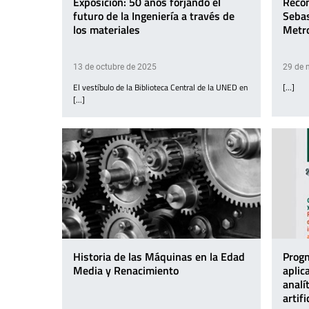
Exposición: 50 años forjando el
Recon
futuro de la Ingeniería a través de
Sebas
los materiales
Metro
13 de octubre de 2025
29 de 
El vestíbulo de la Biblioteca Central de la UNED en
[...]
[...]
Historia de las Máquinas en la Edad
Progn
Media y Renacimiento
aplic
analí
artif