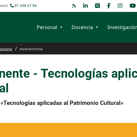
adrid
91 398 67 94
Personal
Docencia
Investigació
 departa
mostrarnoticia
ente - Tecnologías aplic
al
«Tecnologías aplicadas al Patrimonio Cultural»