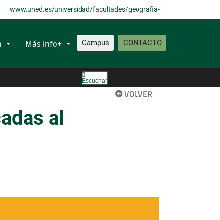
www.uned.es/universidad/facultades/geografia-
historia.html
n
Más info+
Campus
CONTACTO
Escuchar
VOLVER
adas al