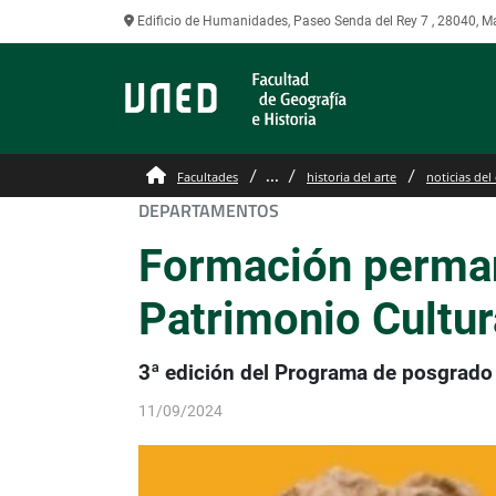
Edificio de Humanidades, Paseo Senda del Rey 7 , 28040, M
...
Facultades
historia del arte
noticias del
DEPARTAMENTOS
Formación perman
Patrimonio Cultur
3ª edición del Programa de posgrado 
11/09/2024