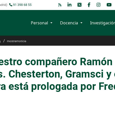
adrid)
91 398 68 55
Personal
Docencia
Investigació
a
mostrarnoticia
estro compañero Ramón d
s. Chesterton, Gramsci y
ra está prologada por Fr