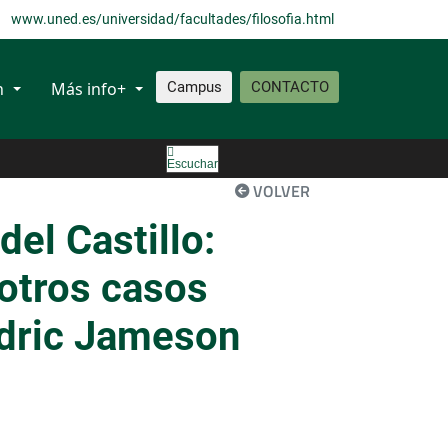
www.uned.es/universidad/facultades/filosofia.html
n
Más info+
Campus
CONTACTO
Escuchar
VOLVER
el Castillo:
 otros casos
edric Jameson