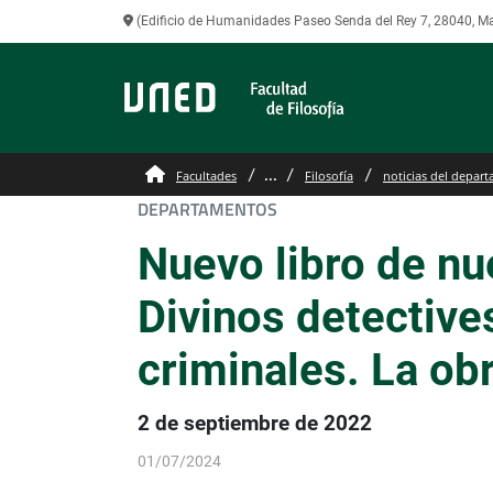
(Edificio de Humanidades Paseo Senda del Rey 7, 28040, M
...
Facultades
Filosofía
noticias del depart
DEPARTAMENTOS
Nuevo libro de nu
Divinos detective
criminales. La ob
2 de septiembre de 2022
01/07/2024