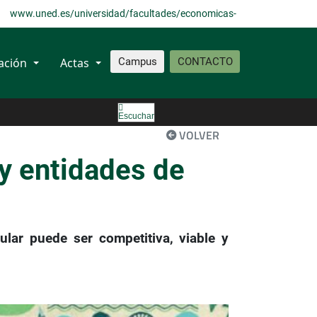
www.uned.es/universidad/facultades/economicas-
empresariales.html
ación
Actas
Campus
CONTACTO
Escuchar
VOLVER
y entidades de
ar puede ser competitiva, viable y