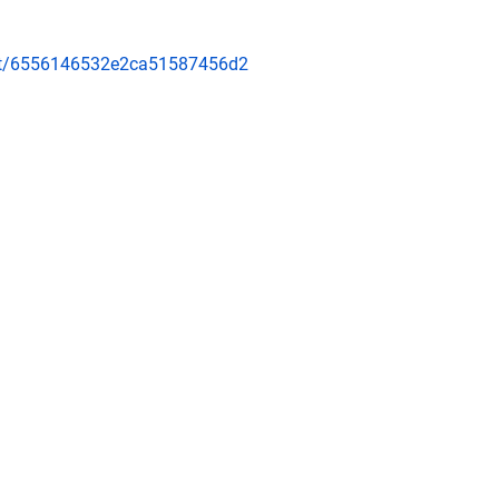
D
vent/6556146532e2ca51587456d2