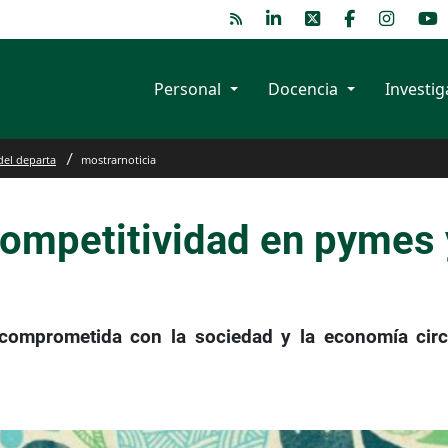
Personal
Docencia
Investig
del departa
mostrarnoticia
competitividad en pymes 
omprometida con la sociedad y la economía circul