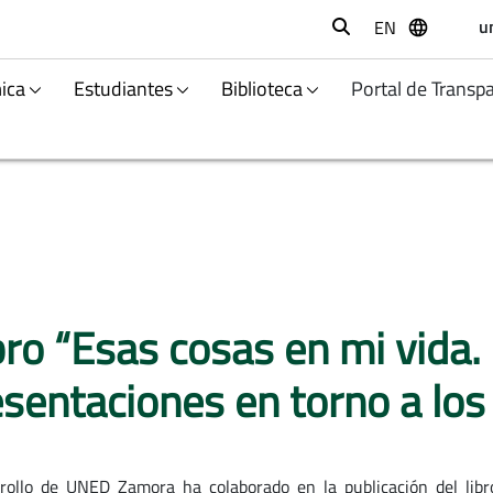
u
EN
Buscar
ica
Estudiantes
Biblioteca
Portal de Transp
bro “Esas cosas en mi vida. 
esentaciones en torno a los
rollo de UNED Zamora ha colaborado en la publicación del libro