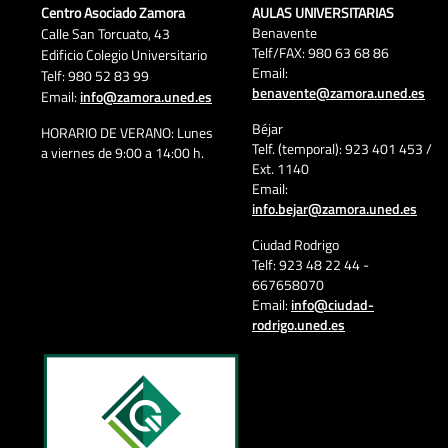
Centro Asociado Zamora
AULAS UNIVERSITARIAS
Benavente
Calle San Torcuato, 43
Telf/FAX: 980 63 68 86
Edificio Colegio Universitario
Email:
Telf: 980 52 83 99
benavente@zamora.uned.es
Email:
info@zamora.uned.es
Béjar
HORARIO DE VERANO: Lunes
Telf. (temporal): 923 401 453 /
a viernes de 9:00 a 14:00 h.
Ext. 1140
Email:
info.bejar@zamora.uned.es
Ciudad Rodrigo
Telf: 923 48 22 44 -
667658070
Email:
info@ciudad-
rodrigo.uned.es