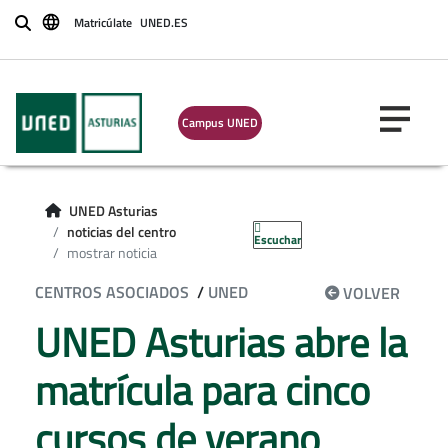
Matricúlate
UNED.ES
Buscar
Campus UNED
UNED Asturias
noticias del centro
Escuchar
mostrar noticia
CENTROS ASOCIADOS
/
UNED
VOLVER
UNED Asturias abre la
matrícula para cinco
cursos de verano