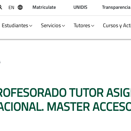
Matriculate
UNIDIS
Transparencia
EN
Buscar
Estudiantes
Servicios
Tutores
Cursos y Act
s
ROFESORADO TUTOR ASIG
CIONAL. MASTER ACCESO