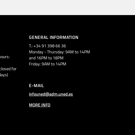
GENERAL INFORMATION
T.: +34 91 398 66 36
Monday - Thursday: 9AM to 14PM
ours:
and 16PM to 18PM
Friday: 9AM to 14PM
closed for
days)
E-MAIL
infouned@adm.uned.es
MORE INFO