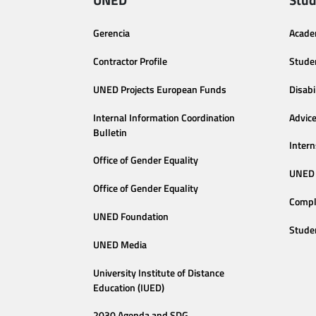
Gerencia
Acade
Contractor Profile
Stude
UNED Projects European Funds
Disabi
Internal Information Coordination
Advic
Bulletin
Intern
Office of Gender Equality
UNED 
Office of Gender Equality
Compl
UNED Foundation
Stude
UNED Media
University Institute of Distance
Education (IUED)
2030 Agenda and SDG