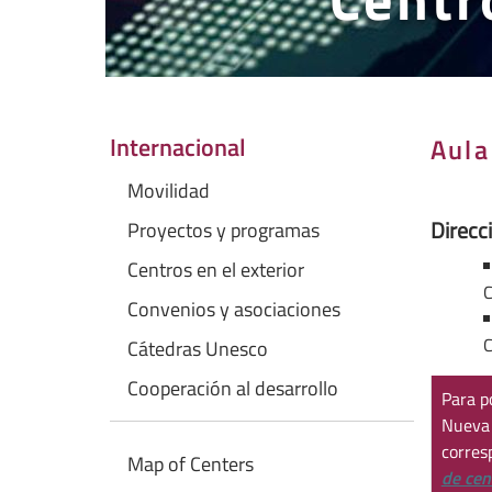
Internacional
Aula
Movilidad
Direcc
Proyectos y programas
Centros en el exterior
C
Convenios y asociaciones
C
Cátedras Unesco
Cooperación al desarrollo
Para p
Nueva
corres
Map of Centers
de cen