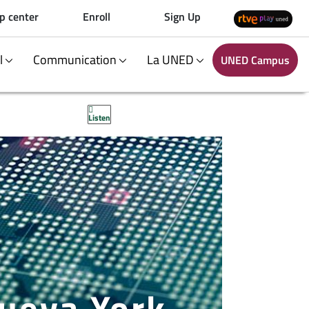
p center
Enroll
Sign Up
al
Communication
La UNED
UNED Campus
Listen
ueva York