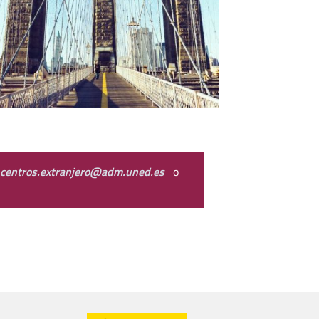
centros.extranjero@adm.uned.es
o