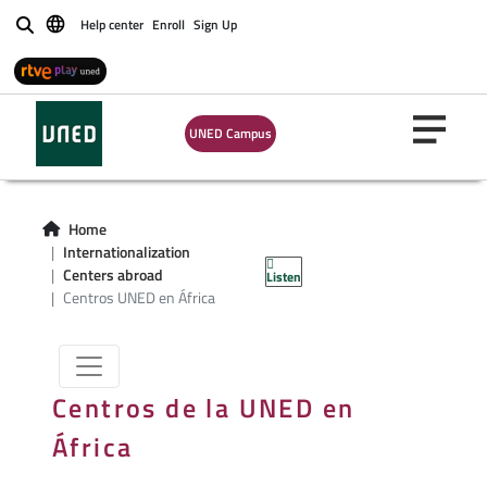
Help center
Enroll
Sign Up
Buscar
UNED Campus
Centros UNED en
Home
Internationalization
África
Centers abroad
Listen
Centros UNED en África
Centros de la UNED en
África