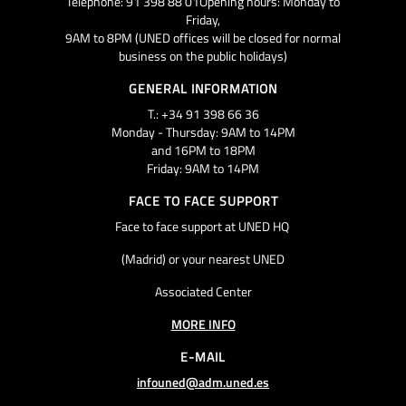
Telephone: 91 398 88 01Opening hours: Monday to
Friday,
9AM to 8PM (UNED offices will be closed for normal
business on the public holidays)
GENERAL INFORMATION
T.: +34 91 398 66 36
Monday - Thursday: 9AM to 14PM
and 16PM to 18PM
Friday: 9AM to 14PM
FACE TO FACE SUPPORT
Face to face support at UNED HQ
(Madrid) or your nearest UNED
Associated Center
MORE INFO
E-MAIL
infouned@adm.uned.es