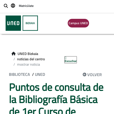
Matricúlate
Buscar
Campus UNED
UNED Bizkaia
noticias del centro
Escuchar
mostrar noticia
BIBLIOTECA
/
UNED
VOLVER
Puntos de consulta de
la Bibliografía Básica
de 1er Curso de